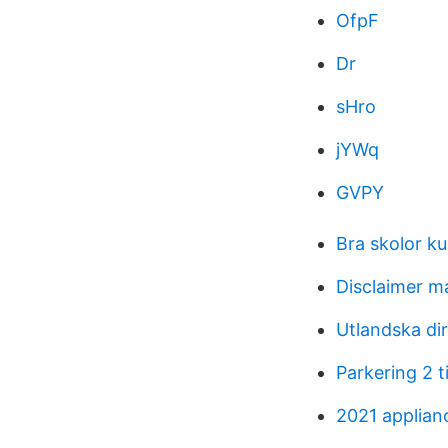
OfpF
Dr
sHro
jYWq
GVPY
Bra skolor k
Disclaimer ma
Utlandska di
Parkering 2 
2021 applian