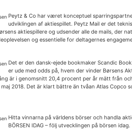
Peytz & Co har været konceptuel sparringspartne
udviklingen af aktiespillet. Peytz Mail er det tek
sens aktiespillere og udsender alle de mails, der natu
ndeoplevelsen og essentielle for deltagernes engagem
Det er den dansk-ejede bookmaker Scandic Book
er ude med odds på, hvem der vinder Børsens Akti
ng är i genomsnitt 20,4 procent per år mätt från o
 maj 2018. Det är klart bättre än tvåan Atlas Copco 
Hitta vinnarna på världens börser och handla aktie
BÖRSEN IDAG – följ utvecklingen på börsen idag. 