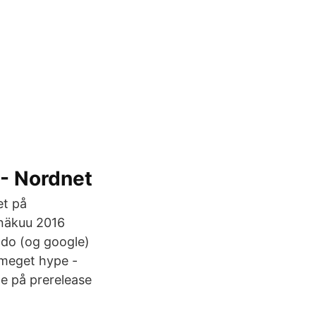
- Nordnet
et på
inäkuu 2016
endo (og google)
 meget hype -
e på prerelease