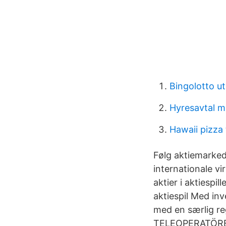
Bingolotto ut
Hyresavtal ma
Hawaii pizza
Følg aktiemarked
internationale v
aktier i aktiespi
aktiespil Med in
med en særlig 
TELEOPERATÖRER