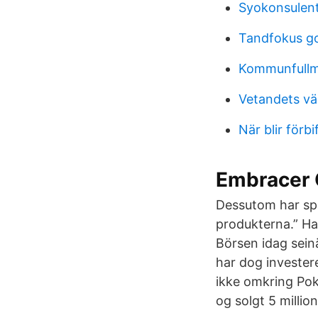
Syokonsulen
Tandfokus g
Kommunfullm
Vetandets vär
När blir förb
Embracer 
Dessutom har spil
produkterna.” Ha
Börsen idag seinä
har dog invester
ikke omkring Pok
og solgt 5 million