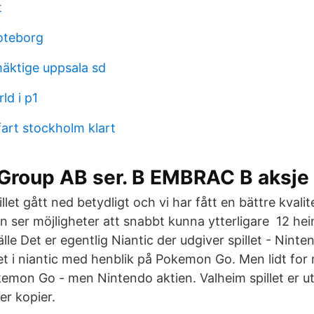
t
oteborg
äktige uppsala sd
ld i p1
ifart stockholm klart
Group AB ser. B EMBRAC B aksje 
let gått ned betydligt och vi har fått en bättre kvalit
n ser möjligheter att snabbt kunna ytterligare 12 he
lle Det er egentlig Niantic der udgiver spillet - Nint
et i niantic med henblik på Pokemon Go. Men lidt for
emon Go - men Nintendo aktien. Valheim spillet er ut
er kopier.