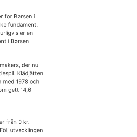
r for Børsen i
niske fundament,
rligvis er en
ent i Børsen
makers, der nu
espil. Klädjätten
ch med 1978 och
som gett 14,6
r från 0 kr.
Följ utvecklingen