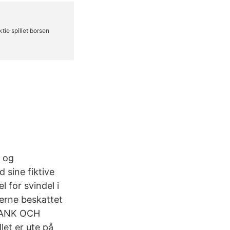
e og
 sine fiktive
 for svindel i
derne beskattet
 BANK OCH
t er ute på