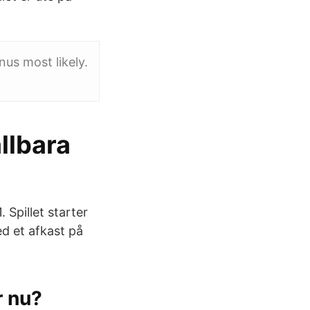
nus most likely.
ållbara
 Spillet starter
ed et afkast på
r nu?