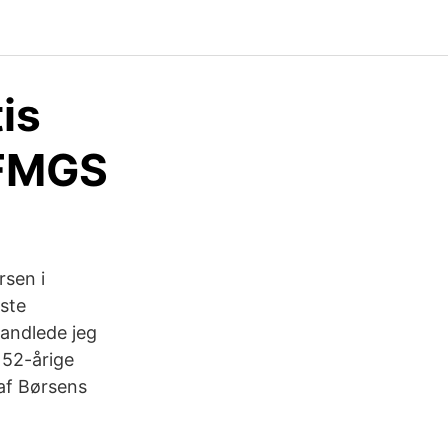
is
 FMGS
rsen i
ste
and­le­de jeg
 52-årige
 af Børsens