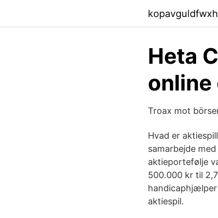
kopavguldfwxh
Heta C
online
Troax mot börsen
Hvad er aktiespill
samarbejde med A
aktieportefølje vær
500.000 kr til 2,
handicaphjælper 
aktiespil.