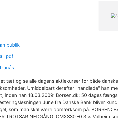
an publik
ll pdf
 tranås
et tæt og se alle dagens aktiekurser for både dansk
irksomheder. Umiddelbart derefter "handlede" han med
llet, inden han 18.03.2009: Borsen.dk: 50 dages fængsel
vesteringsløsningen June fra Danske Bank bliver kun
regel, som man skal være opmærksom på. BÖRSEN:
 TROTSAR NEDGÅNG, OMXS30 -0,3 % Valheim spille