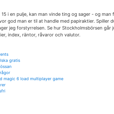
5 i en pulje, kan man vinde ting og sager - og man får
or god man er til at handle med papiraktier. Spiller d
lager jeg forstyrrelsen. Se hur Stockholmsbörsen går 
ier, index, räntor, råvaror och valutor.
ents
lska gratis
mössan
frågor
nd magic 6 load multiplayer game
rer
fri