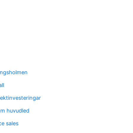
ungsholmen
ll
rektinvesteringar
tim huvudled
ce sales