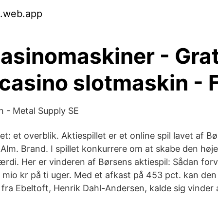
.web.app
asinomaskiner - Grat
 casino slotmaskin -
 - Metal Supply SE
et: et overblik. Aktiespillet er et online spil lavet af Bø
lm. Brand. I spillet konkurrere om at skabe den høje
di. Her er vin­de­ren af Bør­sens ak­tie­spil: Så­dan for­v
7 mio kr på ti uger. Med et afkast på 453 pct. kan den
fra Ebeltoft, Henrik Dahl-Andersen, kalde sig vinder