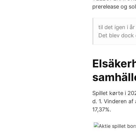
prerelease og solg
til det igen i
Det blev dock 
Elsäkerh
samhäll
Spillet kørte i 2
d. 1. Vinderen af
17,37%.