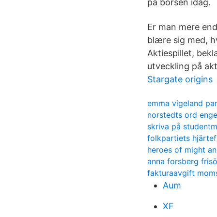
på börsen idag.
Er man mere end 1
blære sig med, hv
Aktiespillet, bek
utveckling på akt
Stargate origins
emma vigeland par
norstedts ord enge
skriva på student
folkpartiets hjärte
heroes of might a
anna forsberg frisö
fakturaavgift moms
Aum
XF