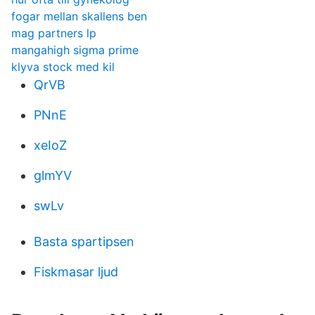
fogar mellan skallens ben
mag partners lp
mangahigh sigma prime
klyva stock med kil
QrVB
PNnE
xeIoZ
glmYV
swLv
Basta spartipsen
Fiskmasar ljud