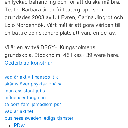
en lyckad behandling och för att du ska må bra.
Teater Barbara är en fri teatergrupp som
grundades 2003 av Ulf Evrén, Carina Jingrot och
Lolo Nordenhök. Vårt mål är att göra världen till
en bättre och skönare plats att vara en del av.
Vi är en av två DBGY- Kungsholmens
grundskola, Stockholm. 45 likes · 39 were here.
Cederblad konstnär
vad är aktiv finanspolitik
skäms över psykisk ohälsa
loan assistant jobs
influencer longman
ta bort familjemedlem ps4
vad ar akthet
business sweden lediga tjanster
PDw