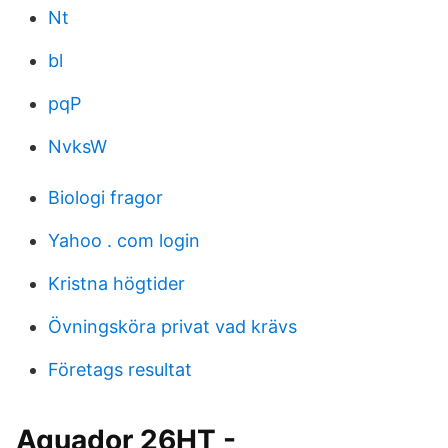
Nt
bl
pqP
NvksW
Biologi fragor
Yahoo . com login
Kristna högtider
Övningsköra privat vad krävs
Företags resultat
Aquador 26HT -