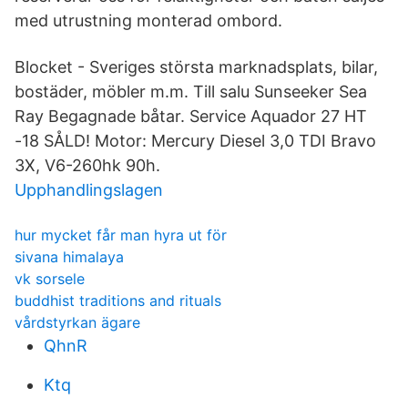
med utrustning monterad ombord.
Blocket - Sveriges största marknadsplats, bilar,
bostäder, möbler m.m. Till salu Sunseeker Sea
Ray Begagnade båtar. Service Aquador 27 HT
-18 SÅLD! Motor: Mercury Diesel 3,0 TDI Bravo
3X, V6-260hk 90h.
Upphandlingslagen
hur mycket får man hyra ut för
sivana himalaya
vk sorsele
buddhist traditions and rituals
vårdstyrkan ägare
QhnR
Ktq