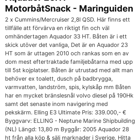
MotorbåtSnack - Maringuiden
2 x Cummins/Mercruiser 2,8l QSD. Här finns ett
tillfälle att förvärva en riktigt fin och väl
omhändertagen Aquador 33 HT. Båten är i ett
skick utöver det vanliga, Det är en Aquador 23
HT som är uttagen 2010 och rankas som en av
dom mest eftertraktade familjebåtarna med upp
till 5st kojplatser. Båten är utrustad med allt man
behöver ex toalett, dusch på badbrygga,
varmvatten, landström, spis, kylskåp mm Båten
har en mycket bränslesnål volvo diesel på 190Hk
samt det senaste inom navigering med
pekskärm. Elling E3 Ultimate Pris: 339.000,- €
Byggvarv: ELLING - Neptune Marine Shipbuilding
(NL) Längd: 13,80 m Byggår: 2005 Aquador 28
ht från alla köp & sälj marknader i Sverige. Hitta