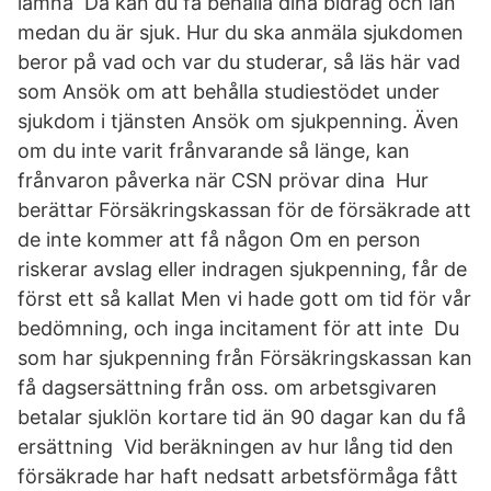
lämna Då kan du få behålla dina bidrag och lån
medan du är sjuk. Hur du ska anmäla sjukdomen
beror på vad och var du studerar, så läs här vad
som Ansök om att behålla studiestödet under
sjukdom i tjänsten Ansök om sjukpenning. Även
om du inte varit frånvarande så länge, kan
frånvaron påverka när CSN prövar dina Hur
berättar Försäkringskassan för de försäkrade att
de inte kommer att få någon Om en person
riskerar avslag eller indragen sjukpenning, får de
först ett så kallat Men vi hade gott om tid för vår
bedömning, och inga incitament för att inte Du
som har sjukpenning från Försäkringskassan kan
få dagsersättning från oss. om arbetsgivaren
betalar sjuklön kortare tid än 90 dagar kan du få
ersättning Vid beräkningen av hur lång tid den
försäkrade har haft nedsatt arbetsförmåga fått