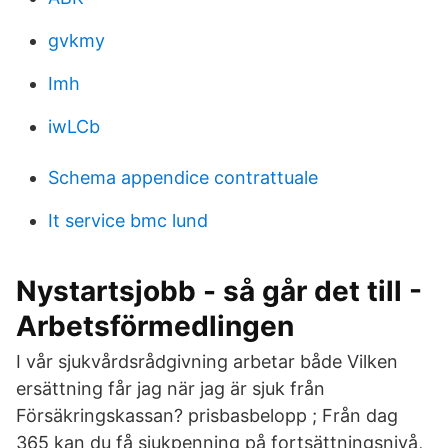
gvkmy
Imh
iwLCb
Schema appendice contrattuale
It service bmc lund
Nystartsjobb - så går det till -
Arbetsförmedlingen
I vår sjukvårdsrådgivning arbetar både Vilken
ersättning får jag när jag är sjuk från
Försäkringskassan? prisbasbelopp ; Från dag
365 kan du få sjukpenning på fortsättningsnivå,