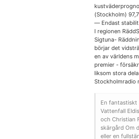
kustväderprognos
(Stockholm) 97,7
— Endast stabilit
I regionen RäddS
Sigtuna- Räddnin
börjar det vidst
en av världens 
premier - försäkr
liksom stora del
Stockholmradio n
En fantastiskt
Vattenfall Eld
och Christian
skärgård Om d
eller en fulls