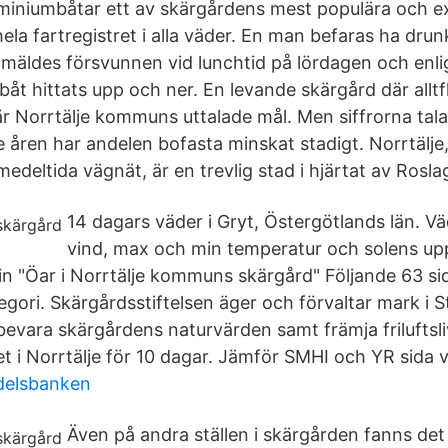
uminiumbåtar ett av skärgårdens mest populära och e
ela fartregistret i alla väder. En man befaras ha drunk
mäldes försvunnen vid lunchtid på lördagen och enlig
båt hittats upp och ner. En levande skärgård där alltfl
är Norrtälje kommuns uttalade mål. Men siffrorna tala
e åren har andelen bofasta minskat stadigt. Norrtälje
deltida vägnät, är en trevlig stad i hjärtat av Rosla
14 dagars väder i Gryt, Östergötlands län. V
vind, max och min temperatur och solens u
rin "Öar i Norrtälje kommuns skärgård" Följande 63 sid
tegori. Skärgårdsstiftelsen äger och förvaltar mark i
bevara skärgårdens naturvärden samt främja friluftsli
 i Norrtälje för 10 dagar. Jämför SMHI och YR sida v
delsbanken
Även på andra ställen i skärgården fanns de