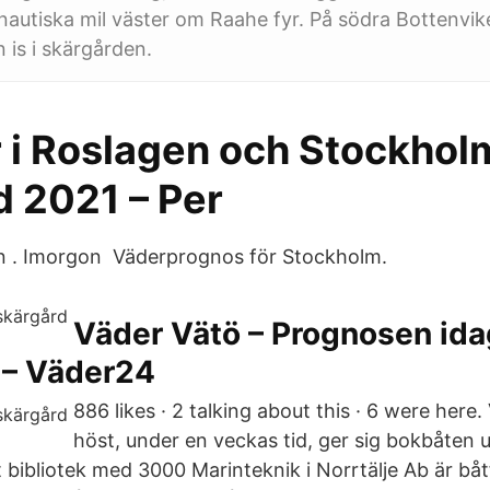
nautiska mil väster om Raahe fyr. På södra Bottenvik
 is i skärgården.
r i Roslagen och Stockhol
d 2021 – Per
ån . Imorgon Väderprognos för Stockholm.
Väder Vätö – Prognosen ida
 – Väder24
886 likes · 2 talking about this · 6 were here.
höst, under en veckas tid, ger sig bokbåten 
 bibliotek med 3000 Marinteknik i Norrtälje Ab är bå