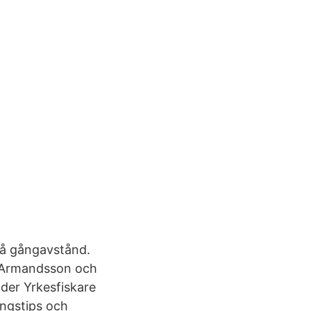
på gångavstånd.
et. Armandsson och
der Yrkesfiskare
ngstips och