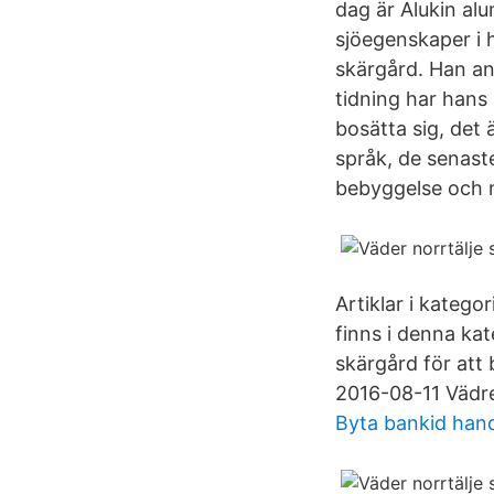
dag är Alukin al
sjöegenskaper i h
skärgård. Han an
tidning har hans 
bosätta sig, det 
språk, de senast
bebyggelse och me
Artiklar i katego
finns i denna ka
skärgård för att 
2016-08-11 Vädret
Byta bankid han