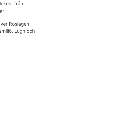
leken. från
je.
över Roslagen ·
dsmiljö. Lugn och