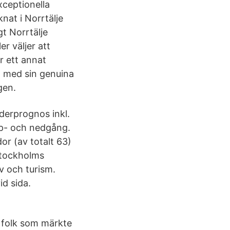
xceptionella
nat i Norrtälje
t Norrtälje
er väljer att
r ett annat
, med sin genuina
gen.
äderprognos inkl.
pp- och nedgång.
or (av totalt 63)
 Stockholms
v och turism.
id sida.
t folk som märkte