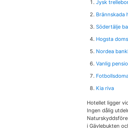
Jysk trelleb
Brännskada h
Södertälje b
Hogsta doms
Nordea bank
Vanlig pensi
Fotbollsdoma
Kia riva
Hotellet ligger 
Ingen dålig utdel
Naturskyddsfören
i Gävlebukten oc