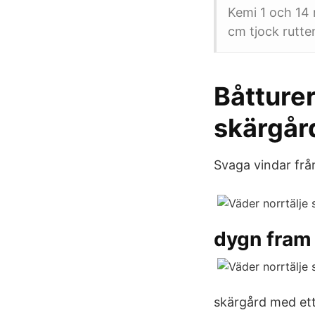
Kemi 1 och 14 
cm tjock rutten
Båtture
skärgår
Svaga vindar fr
dygn fram
skärgård med ett