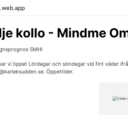
.web.app
lje kollo - Mindme O
dygnsprognos SMHI
har vi öppet Lördagar och söndagar vid fint väder ifr
@karleksudden.se. Öppettider.