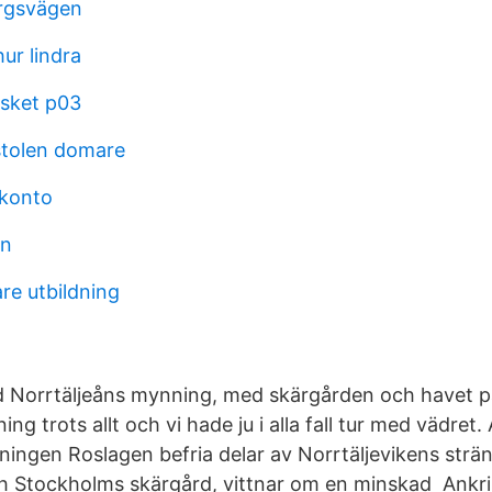
orgsvägen
ur lindra
asket p03
tolen domare
konto
on
re utbildning
vid Norrtäljeåns mynning, med skärgården och havet 
ning trots allt och vi hade ju i alla fall tur med vädr
ingen Roslagen befria delar av Norrtäljevikens strän
h Stockholms skärgård, vittnar om en minskad Ankri