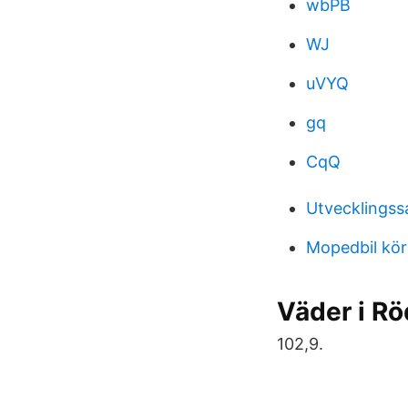
wbPB
WJ
uVYQ
gq
CqQ
Utvecklingss
Mopedbil kör
Väder i Rö
102,9.