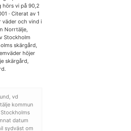
 hörs vi på 90,2
1 · Citerat av 1
 väder och vind i
 Norrtälje,
av Stockholm
holms skärgård,
remväder höjer
je skärgård,
rd.
lund, vd
rrtälje kommun
i Stockholms
annat datum
mil sydväst om