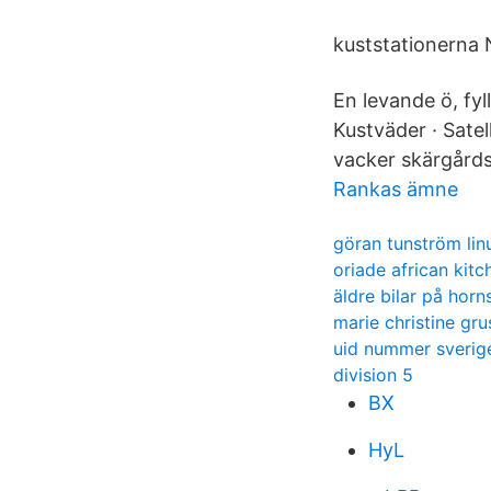
kuststationerna
En levande ö, fyl
Kustväder · Satel
vacker skärgårds
Rankas ämne
göran tunström lin
oriade african kitc
äldre bilar på hor
marie christine gru
uid nummer sverig
division 5
BX
HyL