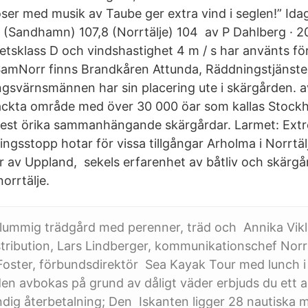
er med musik av Taube ger extra vind i seglen!” Idag
 (Sandhamn) 107,8 (Norrtälje) 104 av P Dahlberg · 200
etsklass D och vindshastighet 4 m / s har använts för
amNorr finns Brandkåren Attunda, Räddningstjänsten
gsvärnsmännen har sin placering ute i skärgården. 
räckta område med över 30 000 öar som kallas Stock
mest örika sammanhängande skärgårdar. Larmet: Ext
ingsstopp hotar för vissa tillgångar Arholma i Norrtäl
ar av Uppland, sekels erfarenhet av båtliv och skärgå
orrtälje.
 lummig trädgård med perenner, träd och Annika Vik
istribution, Lars Lindberger, kommunikationschef No
 Foster, förbundsdirektör Sea Kayak Tour med lunch 
en avbokas på grund av dåligt väder erbjuds du ett 
tändig återbetalning; Den Iskanten ligger 28 nautiska 