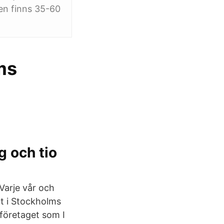
en finns 35-60
ms
g och tio
 Varje vår och
ut i Stockholms
tföretaget som I