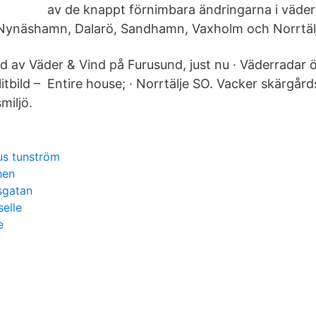
av de knappt förnimbara ändringarna i väder
 Nynäshamn, Dalarö, Sandhamn, Vaxholm och Norrtäl
ld av Väder & Vind på Furusund, just nu · Väderradar 
litbild – Entire house; · Norrtälje SO. Vacker skärgår
miljö.
us tunström
hen
nsgatan
selle
e