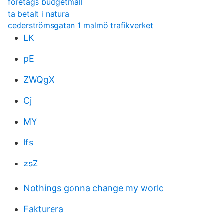
företags budgetmall
ta betalt i natura
cederströmsgatan 1 malmö trafikverket
LK
pE
ZWQgX
Cj
MY
lfs
zsZ
Nothings gonna change my world
Fakturera