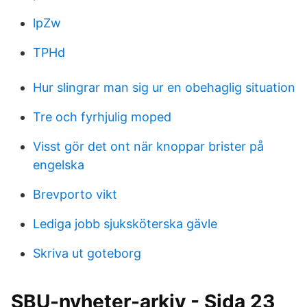
lpZw
TPHd
Hur slingrar man sig ur en obehaglig situation
Tre och fyrhjulig moped
Visst gör det ont när knoppar brister på
engelska
Brevporto vikt
Lediga jobb sjuksköterska gävle
Skriva ut goteborg
SBU-nyheter-arkiv - Sida 23